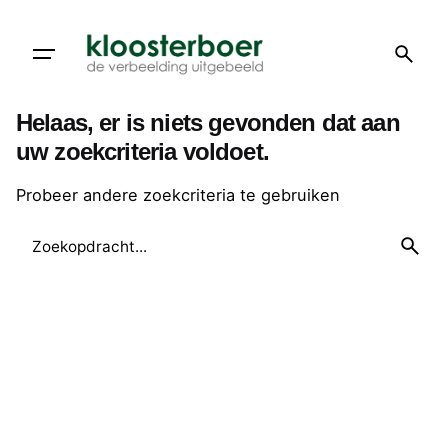
Doorgaan
naar
artikel
Helaas, er is niets gevonden dat aan
uw zoekcriteria voldoet.
Probeer andere zoekcriteria te gebruiken
Zoeken