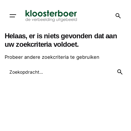
Doorgaan
naar
artikel
Helaas, er is niets gevonden dat aan
uw zoekcriteria voldoet.
Probeer andere zoekcriteria te gebruiken
Zoeken