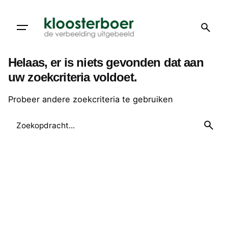
Doorgaan
naar
artikel
Helaas, er is niets gevonden dat aan
uw zoekcriteria voldoet.
Probeer andere zoekcriteria te gebruiken
Zoeken