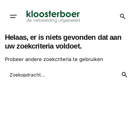
Doorgaan
naar
artikel
Helaas, er is niets gevonden dat aan
uw zoekcriteria voldoet.
Probeer andere zoekcriteria te gebruiken
Zoeken