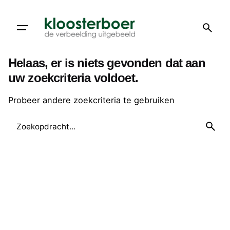
Doorgaan
naar
artikel
Helaas, er is niets gevonden dat aan
uw zoekcriteria voldoet.
Probeer andere zoekcriteria te gebruiken
Zoeken