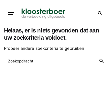
Doorgaan
naar
artikel
Helaas, er is niets gevonden dat aan
uw zoekcriteria voldoet.
Probeer andere zoekcriteria te gebruiken
Zoeken