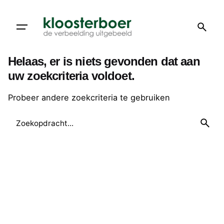
Doorgaan
naar
artikel
Helaas, er is niets gevonden dat aan
uw zoekcriteria voldoet.
Probeer andere zoekcriteria te gebruiken
Zoeken