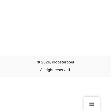
Volgend project
Goede Hoop. Zuid-Afrika en Nederland vanaf 1600
© 2026, Kloosterboer
All right reserved.