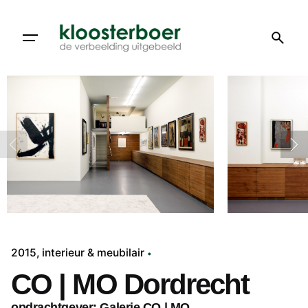
Doorgaan
naar
artikel
2015
interieur & meubilair
CO | MO Dordrecht
opdrachtgever: Galerie CO | MO