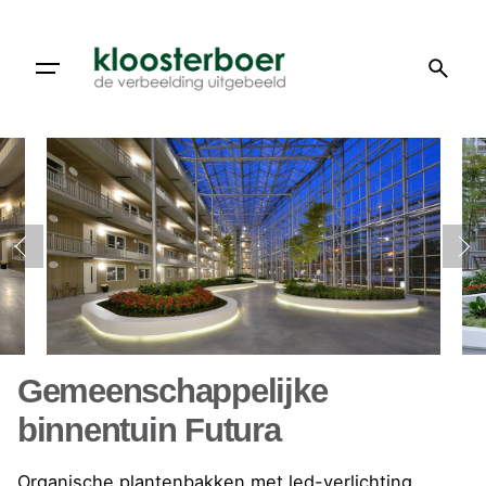
Doorgaan
naar
artikel
Gemeenschappelijke
binnentuin Futura
Organische plantenbakken met led-verlichting.