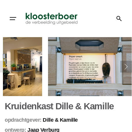
Doorgaan
naar
artikel
Kruidenkast Dille & Kamille
opdrachtgever:
Dille & Kamille
ontwerp:
Jaap Verburg