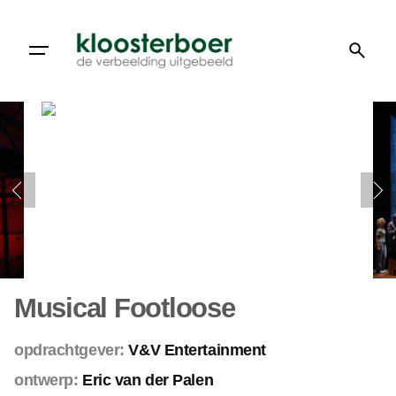
Doorgaan
naar
artikel
Musical Footloose
opdrachtgever:
V&V Entertainment
ontwerp:
Eric van der Palen