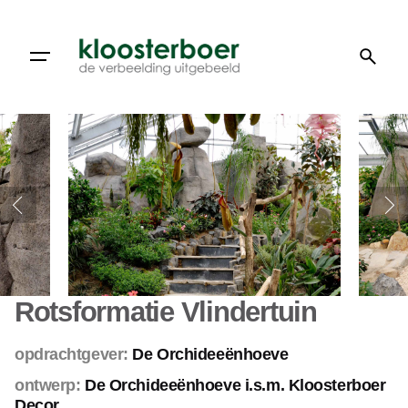
Doorgaan
naar
artikel
Rotsformatie Vlindertuin
opdrachtgever:
De Orchideeënhoeve
ontwerp:
De Orchideeënhoeve
i.s.m. Kloosterboer
Decor