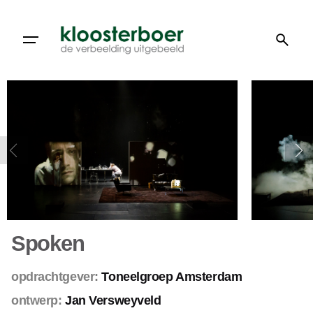
Doorgaan
naar
artikel
Spoken
opdrachtgever:
Toneelgroep Amsterdam
ontwerp:
Jan Versweyveld