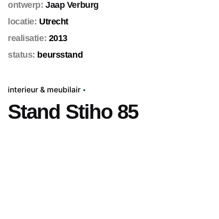
ontwerp:
Jaap Verburg
locatie:
Utrecht
realisatie:
2013
status:
beursstand
interieur & meubilair
Stand Stiho 85
Volgend project
kiosks 07:05:1945