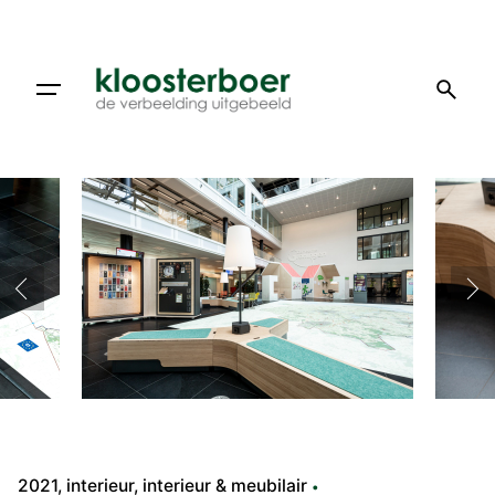
Doorgaan
naar
artikel
2021
interieur
interieur & meubilair