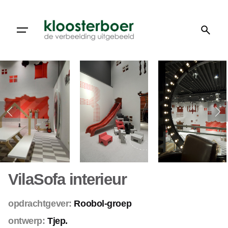
Doorgaan
naar
artikel
VilaSofa interieur
opdrachtgever:
Roobol-groep
ontwerp:
Tjep.