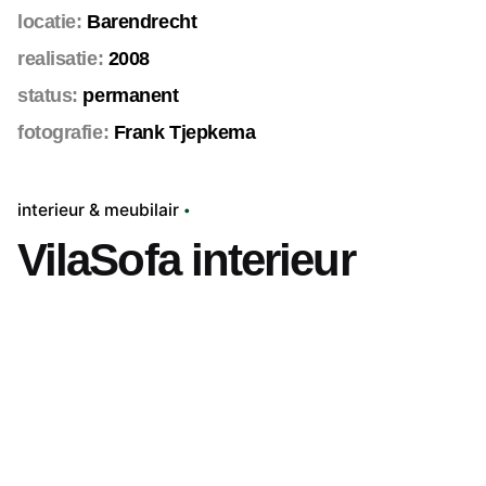
locatie:
Barendrecht
realisatie:
2008
status:
permanent
fotografie:
Frank Tjepkema
interieur & meubilair
VilaSofa interieur
Volgend project
Oh wat ben je mooi!