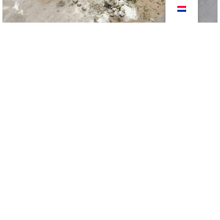
Pirate Experience
2020
buitenobjecten
tentoonstelling
In opdracht van Kalinago N.V. en naar het ontwerp
van Tinker hebben wij de Pirate Experience op Sint
Maarten in het Caribisch gebied geproduceerd…
© 2026, Kloosterboer
All right reserved.