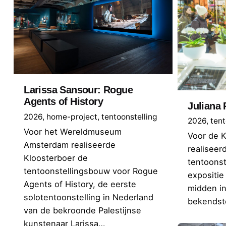
Larissa Sansour: Rogue
Agents of History
Juliana 
2026
home-project
tentoonstelling
2026
tent
Voor het Wereldmuseum
Voor de K
Amsterdam realiseerde
realiseer
Kloosterboer de
tentoons
tentoonstellingsbouw voor Rogue
expositie 
Agents of History, de eerste
midden in
solotentoonstelling in Nederland
bekends
van de bekroonde Palestijnse
kunstenaar Larissa…