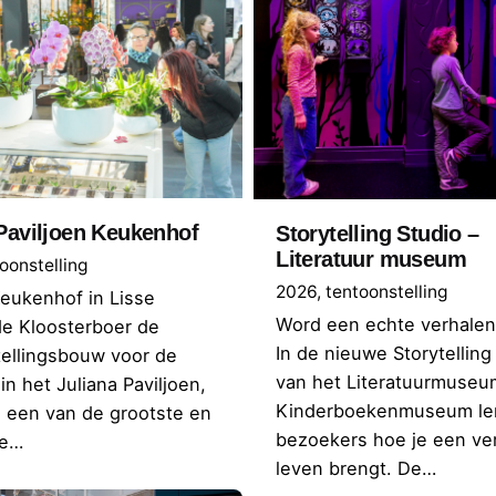
Paviljoen Keukenhof
Storytelling Studio –
Literatuur museum
oonstelling
2026
tentoonstelling
eukenhof in Lisse
Word een echte verhalenv
de Kloosterboer de
In de nieuwe Storytelling
tellingsbouw voor de
van het Literatuurmuseu
in het Juliana Paviljoen,
Kinderboekenmuseum le
 een van de grootste en
bezoekers hoe je een ver
te…
leven brengt. De…