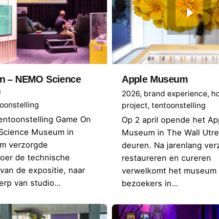
n – NEMO Science
Apple Museum
m
2026
brand experience
h
oonstelling
project
tentoonstelling
tentoonstelling Game On
Op 2 april opende het Ap
Science Museum in
Museum in The Wall Utrec
m verzorgde
deuren. Na jarenlang ver
oer de technische
restaureren en cureren
 van de expositie, naar
verwelkomt het museum
erp van studio…
bezoekers in…