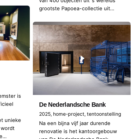
van 400 objecten uit ’s werelds
grootste Papoea-collectie uit…
mster is
icieel
De Nederlandsche Bank
2025
home-project
tentoonstelling
et unieke
Na een bijna vijf jaar durende
 wordt
renovatie is het kantoorgebouw
de…