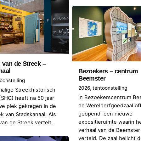
van de Streek –
naal
Bezoekers – centrum
Beemster
oonstelling
2026
tentoonstelling
alige Streekhistorisch
In Bezoekerscentrum Bee
SHC) heeft na 50 jaar
de Werelderfgoedzaal off
we plek gekregen in de
geopend: een nieuwe
ek van Stadskanaal. Als
expositieruimte waarin h
an de Streek vertelt…
verhaal van de Beemster
verteld. De zaal belicht 