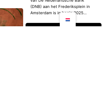
van De Nederlandsche Bank
(DNB) aan het Frederiksplein in
Amsterdam is in begin 2025…
sterdam
ect
Keerzijde – Nationaal Militair
Museum
wen is de
terdam
2025
tentoonstelling
Nieuw is
Op 7 september 2009 rijden Rob,
rste en
Mark, Joost, Robin en een