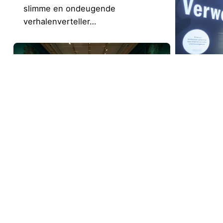
slimme en ondeugende
verhalenverteller…
Mediamu
– Verwo
2025
tent
Stap binn
The Grand Tour –
tentoons
Bestemming Italië
ervaar ze
tentoonstelling
consumen
Het Mauritshuis Museum
huiskame
presenteert The Grand Tour –
opnieuw v