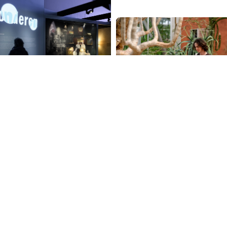
seum Beeld & Geluid
nderen
Hortus Botanicus Am
oonstelling
buitenobjecten
home-proj
en in de vernieuwde
tentoonstelling
telling Verwonderen en
Na anderhalf jaar verbou
lf hoe
Hortus Botanicus in Ams
tenelektronica onze
weer open voor publiek. 
rs en gewoontes telkens
de Kaapse kas met de ee
eranderde. De vijfde