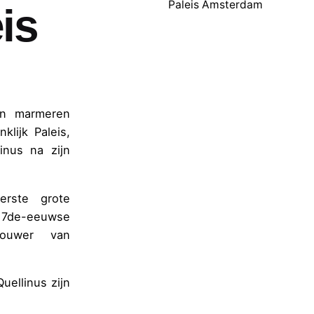
Paleis Amsterdam
is
jn marmeren
lijk Paleis,
inus na zijn
erste grote
de-eeuwse
houwer van
uellinus zijn