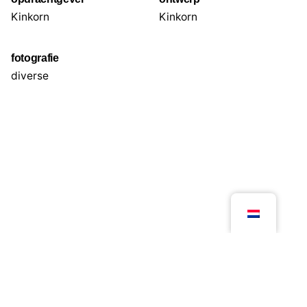
Kinkorn
Kinkorn
fotografie
diverse
Volgend project
The Hole
© 2026, Kloosterboer
All right reserved.