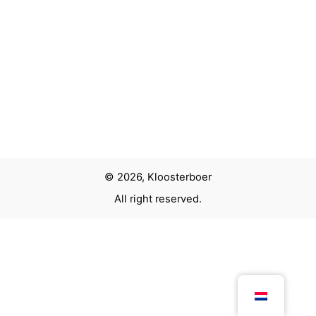
Volgend project
De mooiste stad – Amsterdam door de ogen van
Eberhard van der Laan
© 2026, Kloosterboer
All right reserved.