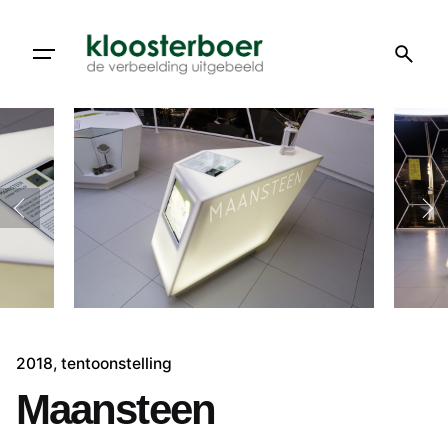
Doorgaan
naar
artikel
2018
tentoonstelling
Maansteen