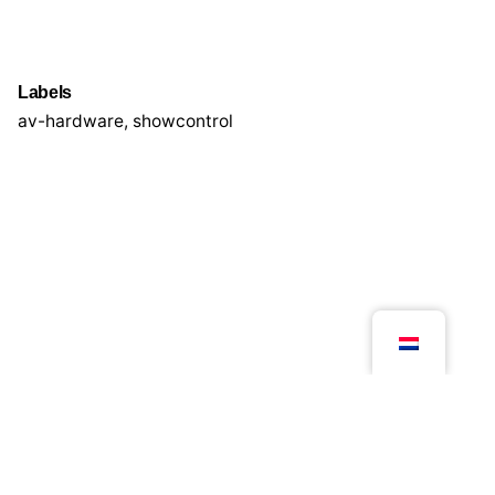
Labels
av-hardware
,
showcontrol
Volgend project
Graffiti - New York meets the Dam
© 2026, Kloosterboer
All right reserved.