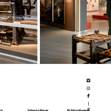
rp
interactieve
lichtontwerp