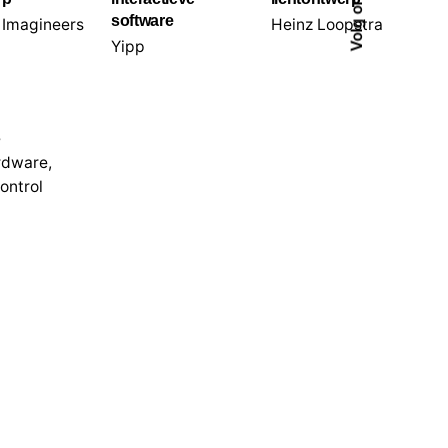
Volg ons
software
 Imagineers
Heinz Loopstra
Yipp
s
rdware
,
ontrol