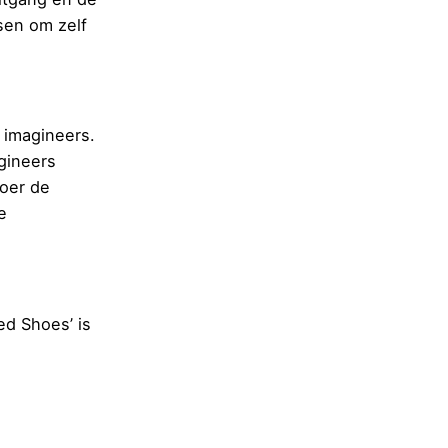
sen om zelf
 imagineers.
gineers
boer de
e
ed Shoes’ is