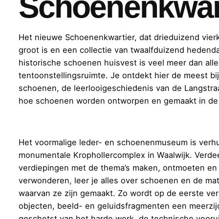
Schoenenkwar
Het nieuwe Schoenenkwartier, dat drieduizend vier
groot is en een collectie van twaalfduizend heden
historische schoenen huisvest is veel meer dan all
tentoonstellingsruimte. Je ontdekt hier de meest b
schoenen, de leerlooigeschiedenis van de Langstra
hoe schoenen worden ontworpen en gemaakt in de
Het voormalige leder- en schoenenmuseum is verhu
monumentale Krophollercomplex in Waalwijk. Verdee
verdiepingen met de thema’s maken, ontmoeten en
verwonderen, leer je alles over schoenen en de mat
waarvan ze zijn gemaakt. Zo wordt op de eerste ve
objecten, beeld- en geluidsfragmenten een meerzij
geschetst van het harde werk, de technische vooru