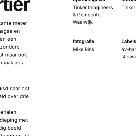
tier
Tinker Imagineers
Tinker
& Gemeente
Waalwijk
kante meter
daagse en
een een
fotografie
Label
ijzondere
Mike Bink
av-ha
at maar ook
showc
 maaklabs.
isd naar het
ld over drie
erialen
rdieping met
dig beeld
itgang en de