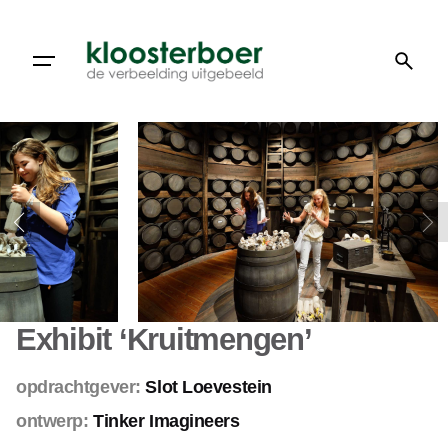
Doorgaan
naar
artikel
Exhibit ‘Kruitmengen’
opdrachtgever:
Slot Loevestein
ontwerp:
Tinker Imagineers