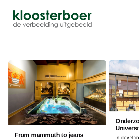
Doorgaan
naar
artikel
Onderz
Universi
From mammoth to jeans
in develo