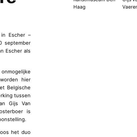
Haag
Vaere
 in Escher –
0 september
an Escher als
 onmogelijke
 worden hier
et Belgische
rking tussen
van Gijs Van
osterboer is
onstelling.
koos het duo