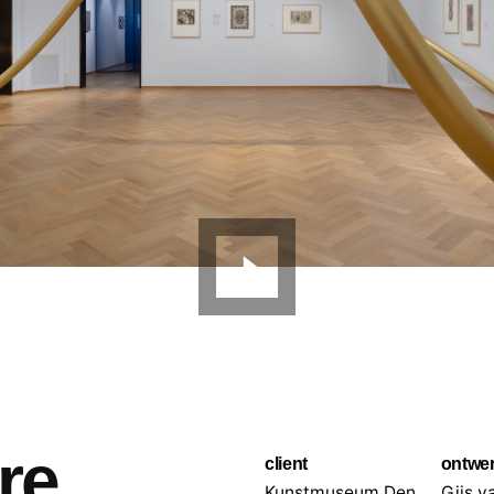
re
client
ontwe
Kunstmuseum Den
Gijs v