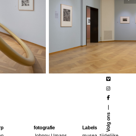
Volg ons
rp
fotografie
Labels
an
Johnny Umans
musea
,
tijdelijke