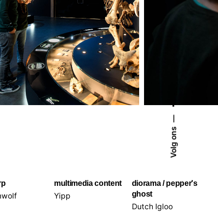
Volg ons
rp
multimedia content
diorama / pepper's
ghost
nwolf
Yipp
Dutch Igloo