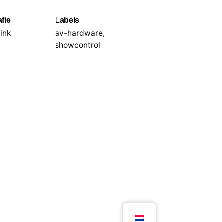
afie
Labels
ink
av-hardware
,
showcontrol
Volgend project
Mijn lieve gunsteling