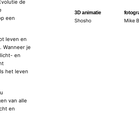
Evolutie de
e
3D animatie
fotogr
op een
Shosho
Mike B
ot leven en
l. Wanneer je
licht- en
nt
ls het leven
au
en van alle
icht en