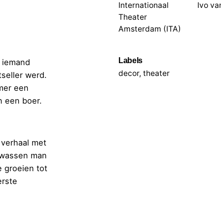
Internationaal
Ivo va
Theater
Amsterdam (ITA)
Labels
t iemand
decor
,
theater
tseller werd.
omer een
n een boer.
 verhaal met
olwassen man
e groeien tot
erste