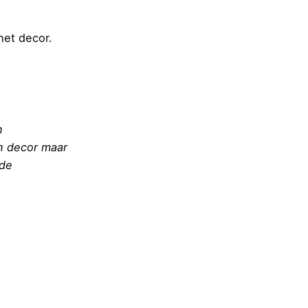
het decor.
n
n decor maar
 de