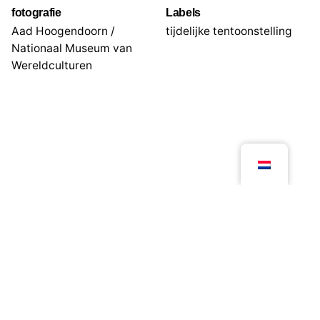
fotografie
Labels
Aad Hoogendoorn /
tijdelijke tentoonstelling
Nationaal Museum van
Wereldculturen
Volgend project
Vernieuwing Arsenaal Nationaal Militair Museum
© 2026, Kloosterboer