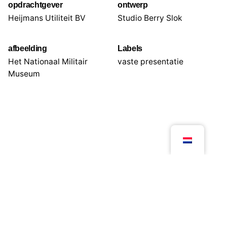
opdrachtgever
ontwerp
Heijmans Utiliteit BV
Studio Berry Slok
afbeelding
Labels
Het Nationaal Militair
vaste presentatie
Museum
Volgend project
In de ban van GOUD - Wereldmuseum Leiden